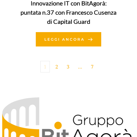
Innovazione IT con BitAgorà:
puntata n.37 con Francesco Cusenza
di Capital Guard
LEGGI ANCORA
1
2
3
…
7