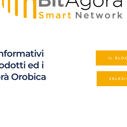
informativi 
IL BLO
rodotti ed i 
orà Orobica
SELEZ