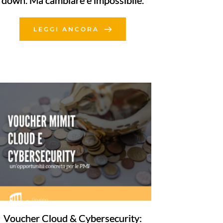
down. Ma cambiare è impossibile.
LEGGI ANCORA
Voucher Cloud & Cybersecurity: