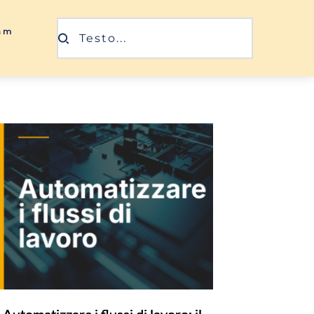
ram
Testo...