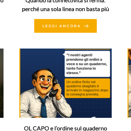
no
Quando la connettività si ferma:
perché una sola linea non basta più
LEGGI ANCORA
OL CAPO e l’ordine sul quaderno