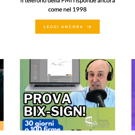
Il telefono della PMI risponde ancora
come nel 1998
LEGGI ANCORA