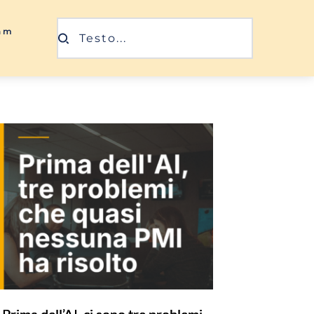
ram
Testo...