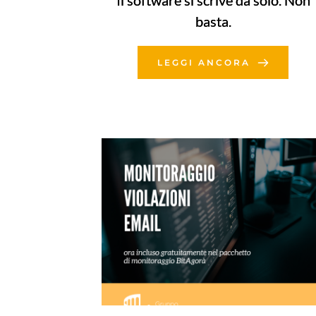
Il software si scrive da solo. Non
basta.
LEGGI ANCORA