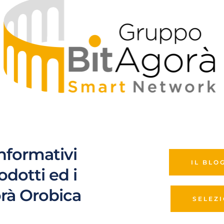
informativi 
IL BLO
rodotti ed i 
orà Orobica
SELEZ