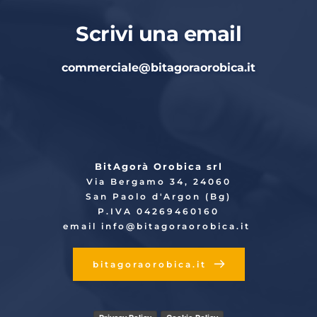
Scrivi una email
commerciale
@bitagoraorobica.it
BitAgorà Orobica srl
Via Bergamo 34, 24060
San Paolo d'Argon (Bg)
P.IVA 04269460160
email info
@bitagoraorobica.it
bitagoraorobica.it