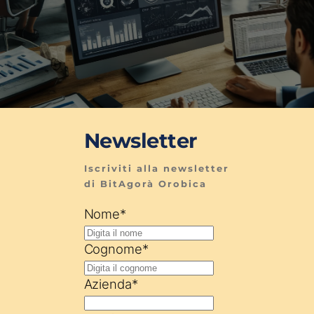
Newsletter
Iscriviti alla newsletter 
di BitAgorà Orobica
Nome
*
Cognome
*
Azienda
*