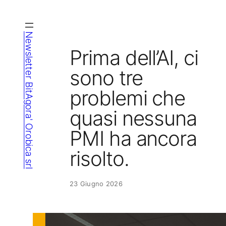
Vai
al
contenuto
Newsletter BitAgora' Orobica srl
Prima dell’AI, ci
sono tre
problemi che
quasi nessuna
PMI ha ancora
risolto.
23 Giugno 2026