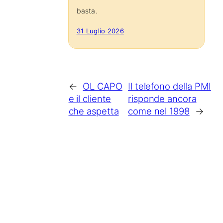
basta.
31 Luglio 2026
←
OL CAPO
Il telefono della PMI
e il cliente
risponde ancora
che aspetta
come nel 1998
→