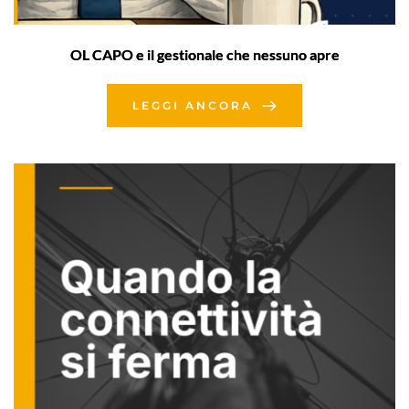
OL CAPO e il gestionale che nessuno apre
LEGGI ANCORA