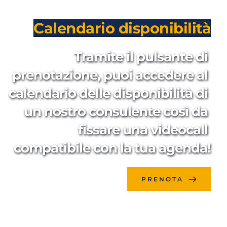
Calendario disponibilità
Tramite il pulsante di 
prenotazione, puoi accedere al 
calendario delle disponibilità di 
un nostro consulente così da 
fissare una videocall 
compatibile con la tua agenda!
PRENOTA