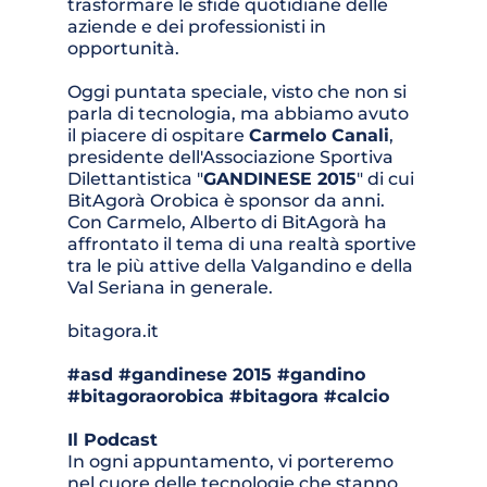
trasformare le sfide quotidiane delle 
aziende e dei professionisti in 
opportunità. 
Oggi puntata speciale, visto che non si 
parla di tecnologia, ma abbiamo avuto 
il piacere di ospitare 
Carmelo Canali
, 
presidente dell'Associazione Sportiva 
Dilettantistica "
GANDINESE 2015
" di cui 
BitAgorà Orobica è sponsor da anni. 
Con Carmelo, Alberto di BitAgorà ha 
affrontato il tema di una realtà sportive 
tra le più attive della Valgandino e della 
Val Seriana in generale.
bitagora.it
#
asd 
#
gandinese 2015 
#
gandino 
#
bitagoraorobica 
#
bitagora 
#
calcio
Il Podcast 
In ogni appuntamento, vi porteremo 
nel cuore delle tecnologie che stanno 