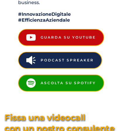
business.
#InnovazioneDigitale 
#EfficienzaAziendale
GUARDA SU YOUTUBE
PODCAST SPREAKER
ASCOLTA SU SPOTIFY
Fissa una videocall 
con un nostro consulente