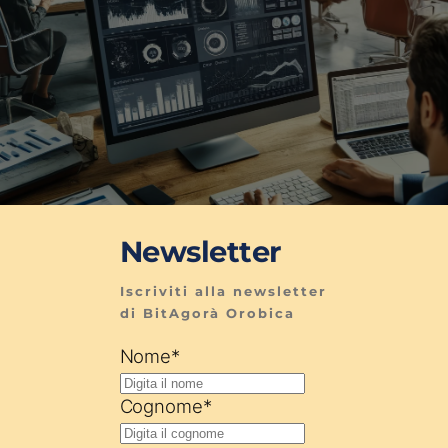
Newsletter
Iscriviti alla newsletter 
di BitAgorà Orobica
Nome
*
Cognome
*