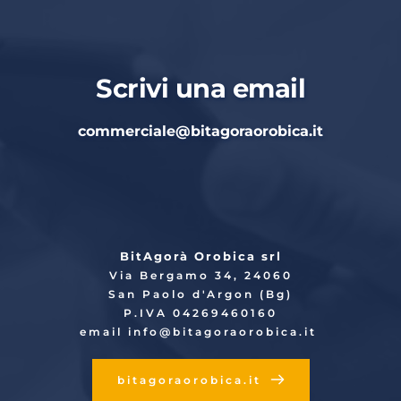
Scrivi una email
commerciale
@bitagoraorobica.it
BitAgorà Orobica srl
Via Bergamo 34, 24060
San Paolo d'Argon (Bg)
P.IVA 04269460160
email info
@bitagoraorobica.it
bitagoraorobica.it