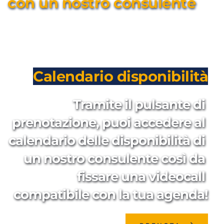
con un nostro consulente
Calendario disponibilità
Tramite il pulsante di 
prenotazione, puoi accedere al 
calendario delle disponibilità di 
un nostro consulente così da 
fissare una videocall 
compatibile con la tua agenda!