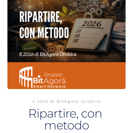
il 2026 di BitAgora' Orobica
Ripartire, con 
metodo