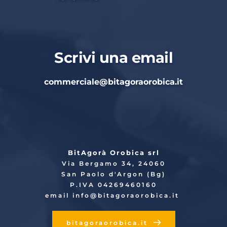
Scrivi una email
commerciale
@bitagoraorobica.it
BitAgorà Orobica srl
Via Bergamo 34, 24060
San Paolo d'Argon (Bg)
P.IVA 04269460160
email info
@bitagoraorobica.it
bitagoraorobica.it