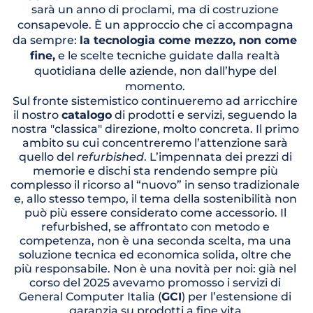
sarà un anno di proclami, ma di costruzione 
consapevole. È un approccio che ci accompagna 
da sempre: 
la tecnologia come mezzo, non come 
fine,
 e le scelte tecniche guidate dalla realtà 
quotidiana delle aziende, non dall’hype del 
momento. 
Sul fronte sistemistico continueremo ad arricchire 
il nostro 
catalogo
 di prodotti e servizi, seguendo la 
nostra "classica" direzione, molto concreta. Il primo 
ambito su cui concentreremo l’attenzione sarà 
quello del 
refurbished
. L’impennata dei prezzi di 
memorie e dischi sta rendendo sempre più 
complesso il ricorso al “nuovo” in senso tradizionale 
e, allo stesso tempo, il tema della sostenibilità non 
può più essere considerato come accessorio. Il 
refurbished, se affrontato con metodo e 
competenza, non è una seconda scelta, ma una 
soluzione tecnica ed economica solida, oltre che 
più responsabile. Non è una novità per noi: già nel 
corso del 2025 avevamo promosso i servizi di 
General Computer Italia (
GCI
) per l’estensione di 
garanzia su prodotti a fine vita.