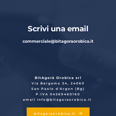
Scrivi una email
commerciale
@bitagoraorobica.it
BitAgorà Orobica srl
Via Bergamo 34, 24060
San Paolo d'Argon (Bg)
P.IVA 04269460160
email info
@bitagoraorobica.it
bitagoraorobica.it