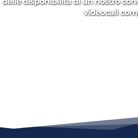
delle disponibilità di un nostro con
videocall com