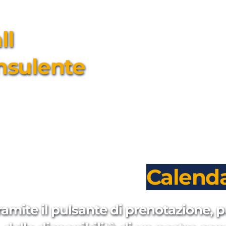
l 
nsulente
Calenda
ramite il pulsante di prenotazione, p