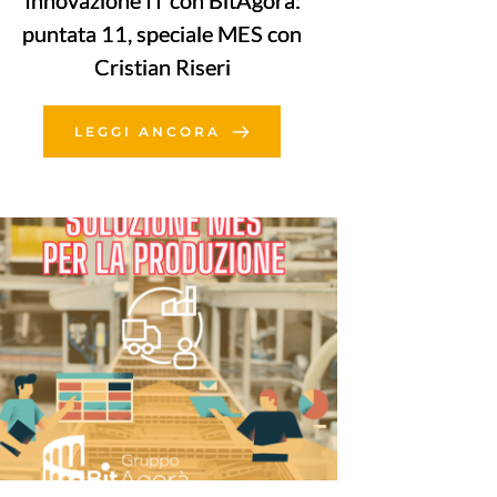
Innovazione IT con BitAgorà:
puntata 11, speciale MES con
Cristian Riseri
LEGGI ANCORA