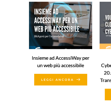
Insieme ad AccessiWay per
un web più accessibile
Cybe
20.
Tran
LEGGI ANCORA