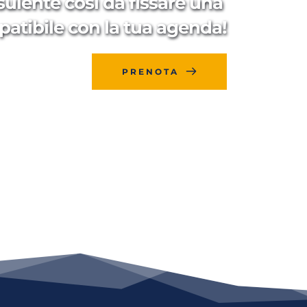
sulente così da fissare una 
patibile con la tua agenda!
PRENOTA