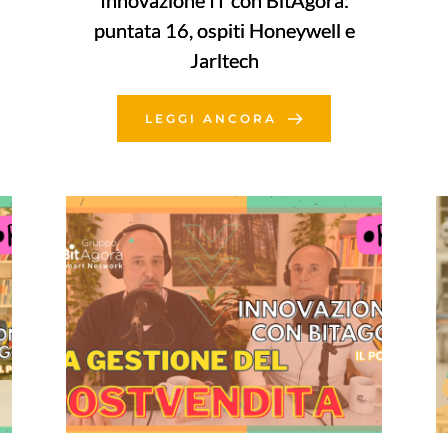
Innovazione IT con BitAgorà:
puntata 16, ospiti Honeywell e
Jarltech
LEGGI ANCORA