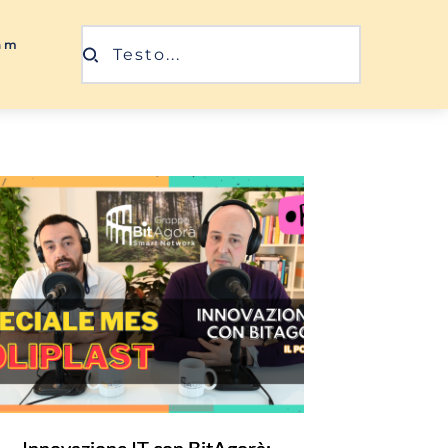
ram
Testo...