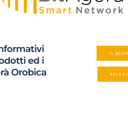
informativi 
IL BLO
rodotti ed i 
orà Orobica
SELEZ