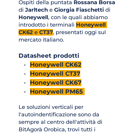
Ospiti della puntata 
Rossana Borsa
di 
Jarltech
e 
Giorgia Fiaschetti
 di 
Honeywell
, con le quali abbiamo 
introdotto i terminali 
Honeywell 
CK62
 e 
CT37
, presentati oggi sul 
mercato italiano. 
Datasheet prodotti
Honeywell CK62
Honeywell CT37
Honeywell CK67
Honeywell PM65 
Le soluzioni verticali per 
l'autoindentificazione sono da 
sempre al centro dell'attività di 
BitAgorà Orobica, trovi tutti i 