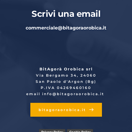
Scrivi una email
commerciale
@bitagoraorobica.it
BitAgorà Orobica srl
Via Bergamo 34, 24060
San Paolo d'Argon (Bg)
P.IVA 04269460160
email info
@bitagoraorobica.it
bitagoraorobica.it
Privacy Policy
Cookie Policy