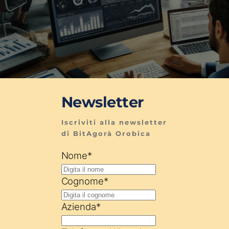
Newsletter
Iscriviti alla newsletter 
di BitAgorà Orobica
Nome
*
Cognome
*
Azienda
*