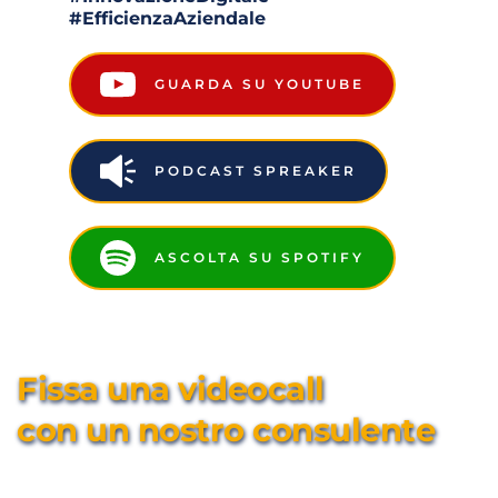
#EfficienzaAziendale
GUARDA SU YOUTUBE
PODCAST SPREAKER
ASCOLTA SU SPOTIFY
Fissa una videocall 
con un nostro consulente