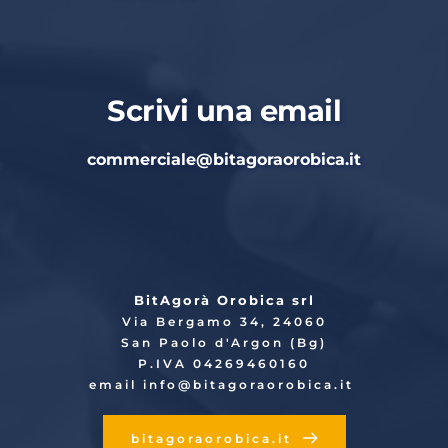
Scrivi una email
commerciale
@bitagoraorobica.it
BitAgorà Orobica srl
Via Bergamo 34, 24060
San Paolo d'Argon (Bg)
P.IVA 04269460160
email info
@bitagoraorobica.it
bitagoraorobica.it