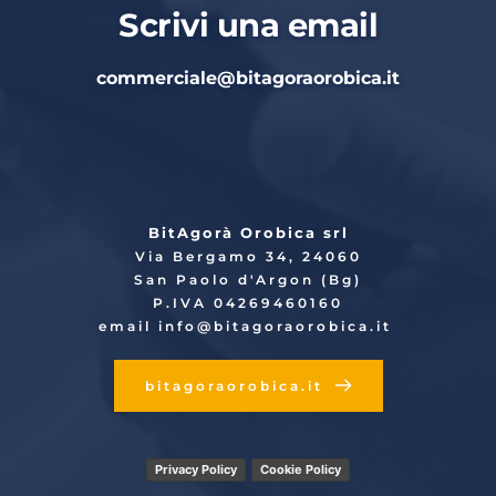
Scrivi una email
commerciale
@bitagoraorobica.it
BitAgorà Orobica srl
Via Bergamo 34, 24060
San Paolo d'Argon (Bg)
P.IVA 04269460160
email info
@bitagoraorobica.it
bitagoraorobica.it
Privacy Policy
Cookie Policy