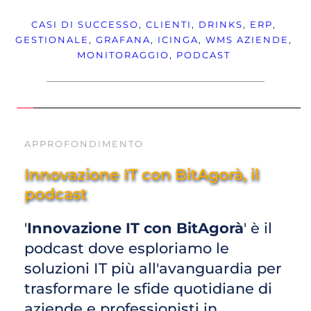
CASI DI SUCCESSO
, 
CLIENTI
, 
DRINKS
, 
ERP
, 
GESTIONALE
, 
GRAFANA
, 
ICINGA
, 
WMS
AZIENDE
, 
MONITORAGGIO
, 
PODCAST
APPROFONDIMENTO
Innovazione IT con BitAgorà, il 
podcast
'
Innovazione IT con BitAgorà
' è il 
podcast dove esploriamo le 
soluzioni IT più all'avanguardia per 
trasformare le sfide quotidiane di 
aziende e professionisti in 