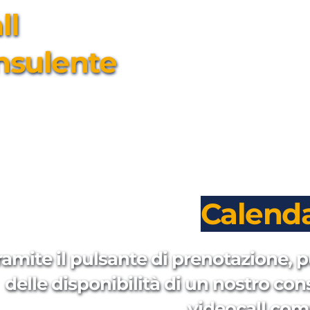
l 
nsulente
Calenda
ramite il pulsante di prenotazione, p
delle disponibilità di un nostro con
videocall com