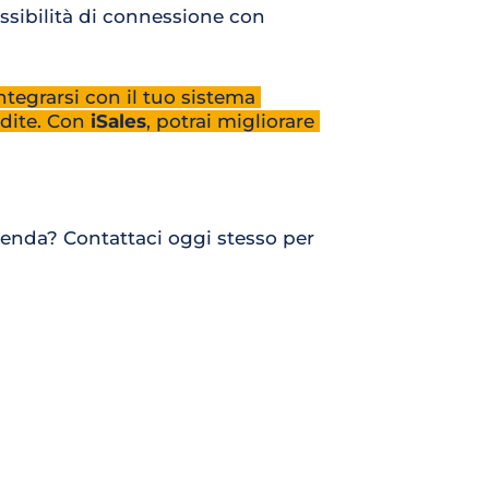
ssibilità di connessione con 
ntegrarsi con il tuo sistema 
dite. Con 
iSales
, potrai migliorare 
ienda? Contattaci oggi stesso per 