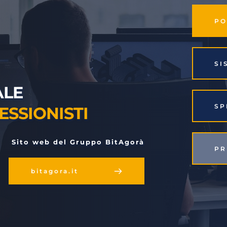
S
LE 
S
ESSIONISTI
 Sito web del Gruppo BitAgorà
P
bitagora.it