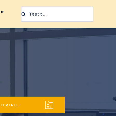
ram
Testo...
ATERIALE