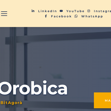
LinkedIn
YouTube
Instag
Facebook
WhatsApp
 Orobica
M
 BitAgorà