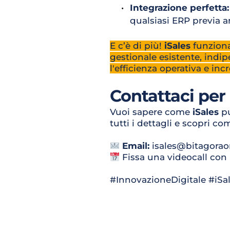
Integrazione perfetta:
qualsiasi ERP previa an
E c’è di più! 
iSales
 funzion
gestionale esistente, indi
l'efficienza operativa e in
Contattaci per
Vuoi sapere come 
iSales
 p
tutti i dettagli e scopri c
Email:
 isales@bitagoraor
 Fissa una videocall con
#InnovazioneDigitale #iSal