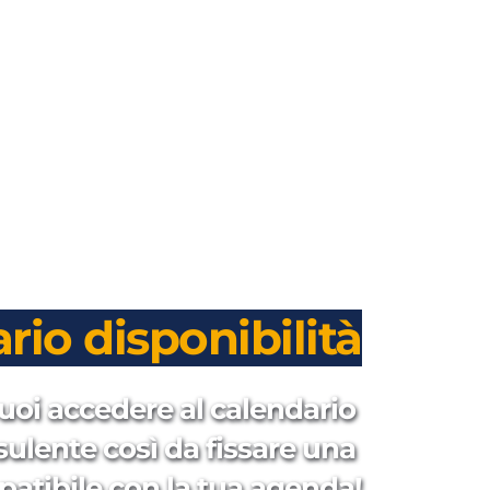
rio disponibilità
uoi accedere al calendario 
sulente così da fissare una 
patibile con la tua agenda!