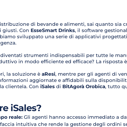
distribuzione di bevande e alimenti, sai quanto sia cr
i giusti. Con 
EsseSmart Drinks
, il software gestional
biamo sviluppato una serie di applicativi progettat
igenza.
iventati strumenti indispensabili per tutte le mans
duttivo in modo efficiente ed efficace? La risposta 
ri, la soluzione è 
aResi
, mentre per gli agenti di ve
ormazioni aggiornate e affidabili sulla disponibilità 
a clientela. Con 
iSales
 di 
BitAgorà Orobica
, tutto q
re iSales?
po reale:
 Gli agenti hanno accesso immediato a dati
rfaccia intuitiva che rende la gestione degli ordini 