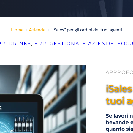
Home
Aziende
“iSales” per gli ordini dei tuoi agenti
PP
, 
DRINKS
, 
ERP
, 
GESTIONALE
AZIENDE
, 
FOC
APPROF
iSales
tuoi 
Se lavori n
bevande e 
quanto sia