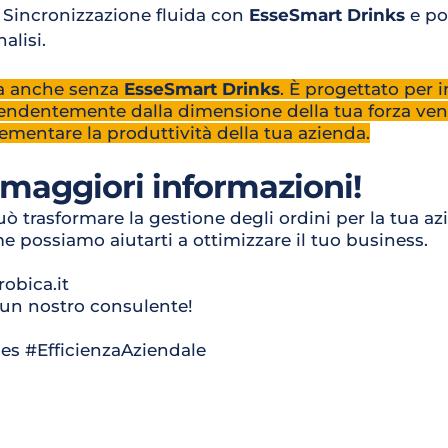
 Sincronizzazione fluida con 
EsseSmart Drinks
 e po
alisi.
a anche senza 
EsseSmart Drinks
. È progettato per i
pendentemente dalla dimensione della tua forza ven
crementare la produttività della tua azienda.
 maggiori informazioni!
uò trasformare la gestione degli ordini per la tua az
ome possiamo aiutarti a ottimizzare il tuo business.
obica.it
 un nostro consulente!
es #EfficienzaAziendale 