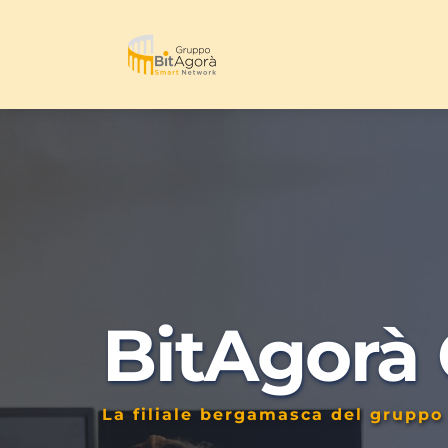
BitAgorà
La filiale bergamasca del gruppo