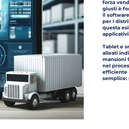
forza vendi
giusti è f
il softwar
per i distr
questa esi
applicativi
Tablet e s
alleati ind
mansioni l
nel proces
efficiente 
semplice: 