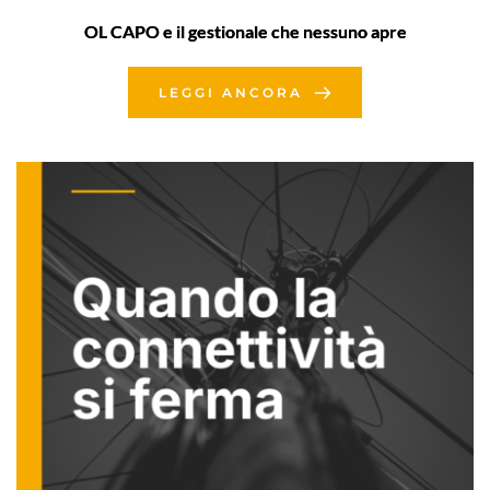
OL CAPO e il gestionale che nessuno apre
LEGGI ANCORA