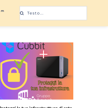
ram
Testo...