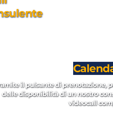
nsulente
Calenda
ramite il pulsante di prenotazione, p
delle disponibilità di un nostro con
videocall com