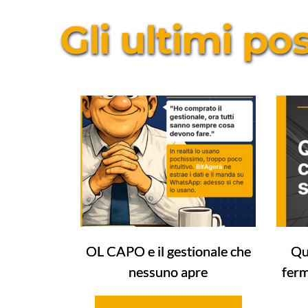
Gli ultimi po
OL CAPO e il gestionale che
Qu
nessuno apre
ferm