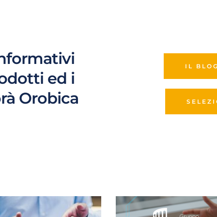
informativi 
IL BLO
rodotti ed i 
orà Orobica
SELEZ