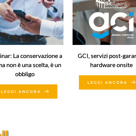
nar: La conservazione a
GCI, servizi post-gara
a non è una scelta, è un
hardware onsite
obbligo
LEGGI ANCORA
LEGGI ANCORA
l 