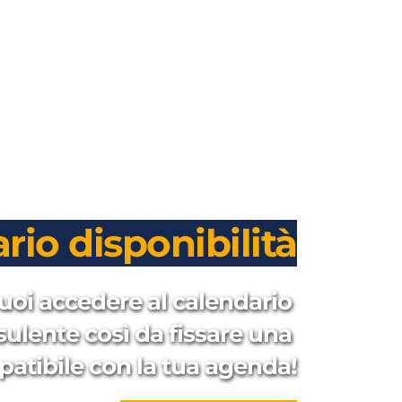
rio disponibilità
uoi accedere al calendario 
sulente così da fissare una 
patibile con la tua agenda!