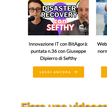
Innovazione IT con BitAgorà:
Webi
puntata n.36 con Giuseppe
norm
Dipierro di Sefthy
LEGGI ANCORA
Fissa una videocal