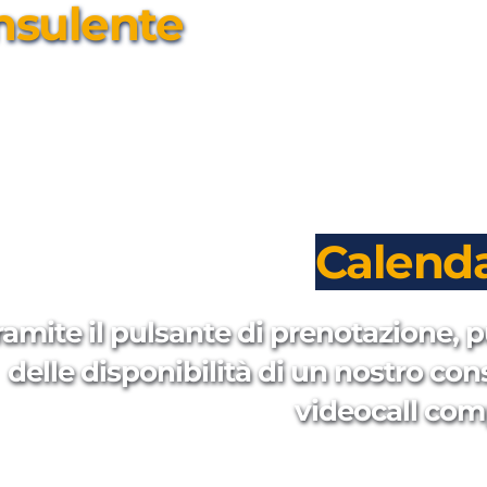
nsulente
Calenda
ramite il pulsante di prenotazione, p
delle disponibilità di un nostro con
videocall com