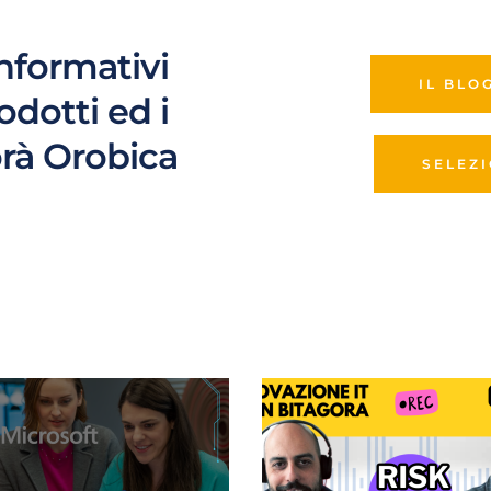
informativi 
IL BLO
rodotti ed i 
orà Orobica
SELEZ