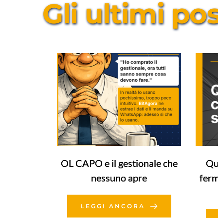
Gli ultimi po
OL CAPO e il gestionale che
Qu
nessuno apre
ferm
LEGGI ANCORA