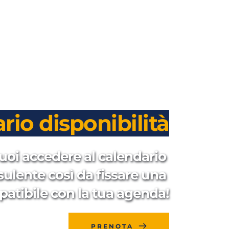
rio disponibilità
uoi accedere al calendario 
sulente così da fissare una 
patibile con la tua agenda!
PRENOTA