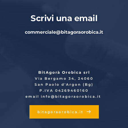
Scrivi una email
commerciale
@bitagoraorobica.it
BitAgorà Orobica srl
Via Bergamo 34, 24060
San Paolo d'Argon (Bg)
P.IVA 04269460160
email info
@bitagoraorobica.it
bitagoraorobica.it