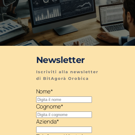
Newsletter
Iscriviti alla newsletter 
di BitAgorà Orobica
Nome
*
Cognome
*
Azienda
*