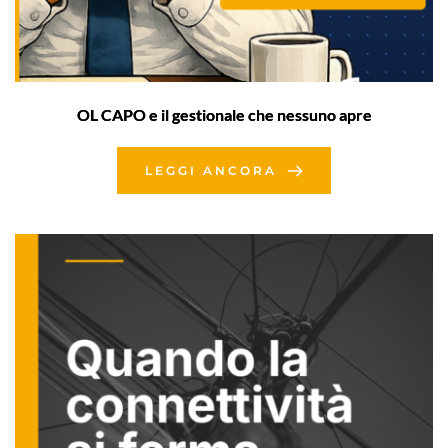
OL CAPO e il gestionale che nessuno apre
LEGGI ANCORA