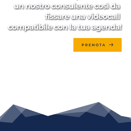
un nostro consulente così da 
fissare una videocall 
compatibile con la tua agenda!
PRENOTA