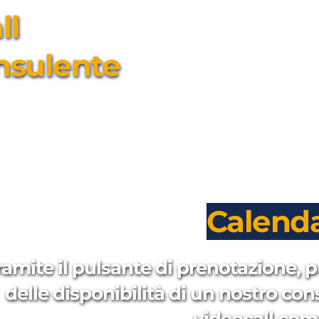
l 
nsulente
Calenda
ramite il pulsante di prenotazione, p
delle disponibilità di un nostro con
videocall com