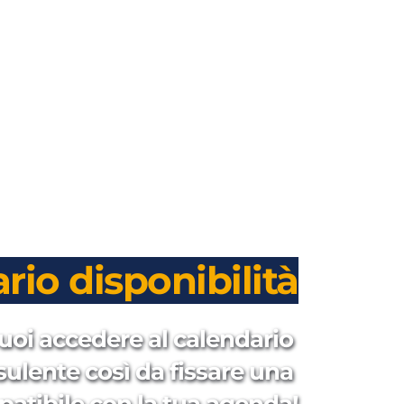
rio disponibilità
uoi accedere al calendario 
sulente così da fissare una 
patibile con la tua agenda!