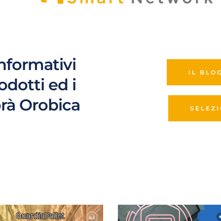
informativi 
IL BLO
rodotti ed i 
orà Orobica
SELEZ