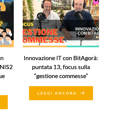
on
Innovazione IT con BitAgorà:
 NIS2
puntata 13, focus sulla
ue
“gestione commesse”
LEGGI ANCORA