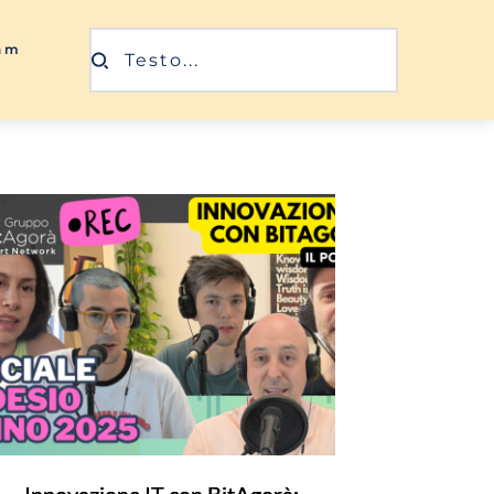
ram
Testo...