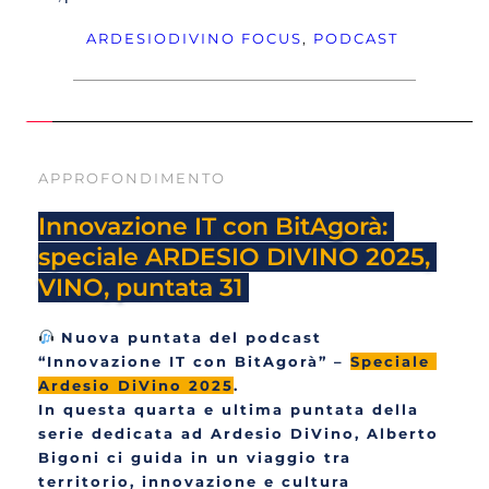
ARDESIODIVINO
FOCUS
, 
PODCAST
APPROFONDIMENTO
Innovazione IT con BitAgorà: 
speciale ARDESIO DIVINO 2025, 
VINO, puntata 31 
 Nuova puntata del podcast 
“Innovazione IT con BitAgorà” – 
Speciale 
Ardesio DiVino 2025
.
In questa quarta e ultima puntata della 
serie dedicata ad Ardesio DiVino, Alberto 
Bigoni ci guida in un viaggio tra 
territorio, innovazione e cultura 