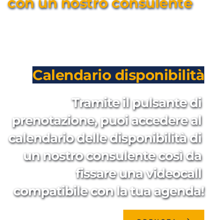
con un nostro consulente
Calendario disponibilità
Tramite il pulsante di 
prenotazione, puoi accedere al 
calendario delle disponibilità di 
un nostro consulente così da 
fissare una videocall 
compatibile con la tua agenda!