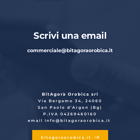
Scrivi una email
commerciale
@bitagoraorobica.it
BitAgorà Orobica srl
Via Bergamo 34, 24060
San Paolo d'Argon (Bg)
P.IVA 04269460160
email info
@bitagoraorobica.it
bitagoraorobica.it