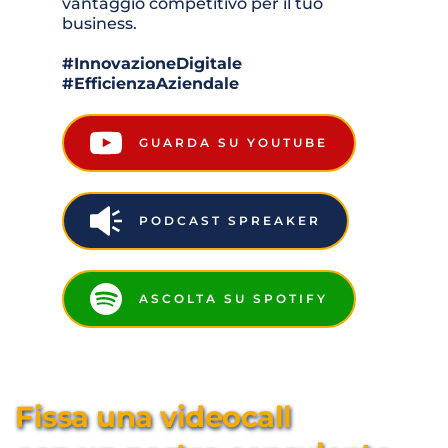
vantaggio competitivo per il tuo 
business.
#InnovazioneDigitale 
#EfficienzaAziendale
GUARDA SU YOUTUBE
PODCAST SPREAKER
ASCOLTA SU SPOTIFY
Fissa una videocall 