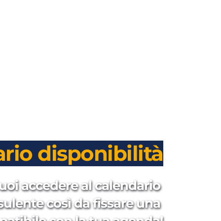
rio disponibilità
uoi accedere al calendario 
sulente così da fissare una 
patibile con la tua agenda!