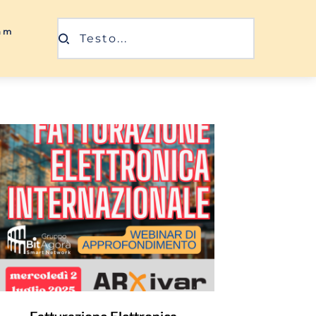
ram
Testo...