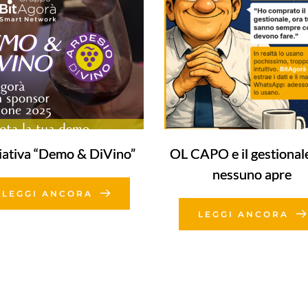
ziativa “Demo & DiVino”
OL CAPO e il gestional
nessuno apre
LEGGI ANCORA
LEGGI ANCORA