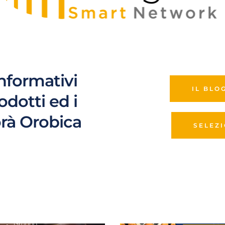
informativi 
IL BLO
rodotti ed i 
orà Orobica
SELEZ