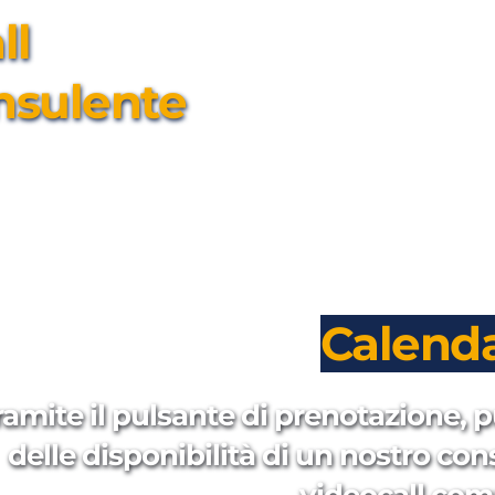
l 
nsulente
Calenda
ramite il pulsante di prenotazione, p
delle disponibilità di un nostro con
videocall com