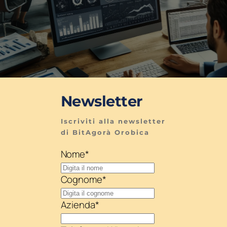
Newsletter
Iscriviti alla newsletter 
di BitAgorà Orobica
Nome
*
Cognome
*
Azienda
*