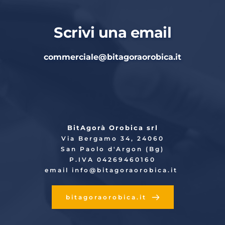
Scrivi una email
commerciale
@bitagoraorobica.it
BitAgorà Orobica srl
Via Bergamo 34, 24060
San Paolo d'Argon (Bg)
P.IVA 04269460160
email info
@bitagoraorobica.it
bitagoraorobica.it