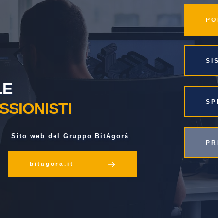
S
E 
S
SSIONISTI
 Sito web del Gruppo BitAgorà
P
bitagora.it