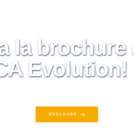
a la brochure d
A Evolution!
BROCHURE