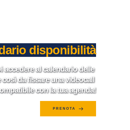
ario disponibilità
i accedere al calendario delle 
così da fissare una videocall 
ompatibile con la tua agenda!
PRENOTA