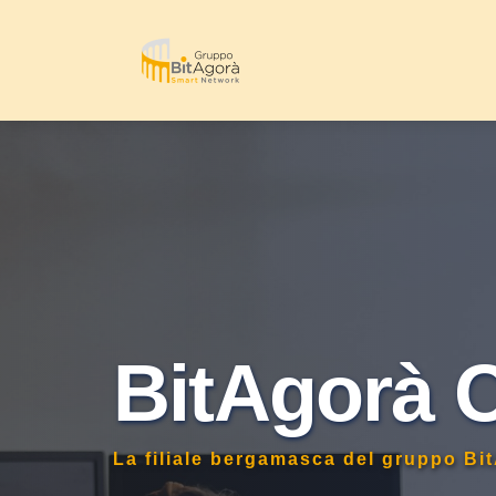
BitAgorà 
La filiale bergamasca del gruppo Bi