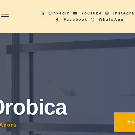
LinkedIn
YouTube
Instagr
Facebook
WhatsApp
Orobica
M
tAgorà