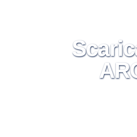
Scaric
ARC