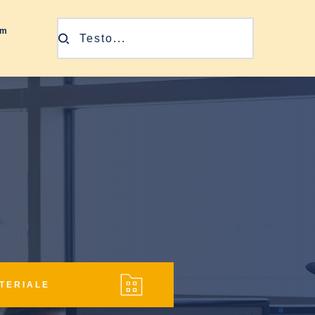
am
Testo...
ATERIALE