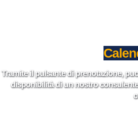
Calend
Tramite il pulsante di prenotazione, puo
disponibilità di un nostro consulente 
c