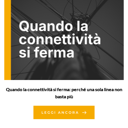
Quando la connettività si ferma: perché una sola linea non
basta più
LEGGI ANCORA