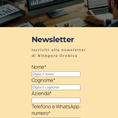
Newsletter
Iscriviti alla newsletter 
di BitAgorà Orobica
Nome
*
Cognome
*
Azienda
*
Telefono e WhatsApp:
numero
*