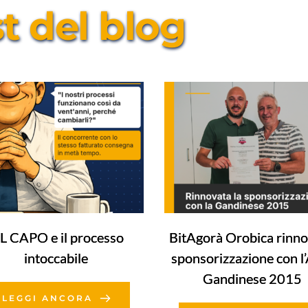
st del blog
L CAPO e il processo
BitAgorà Orobica rinno
intoccabile
sponsorizzazione con l
Gandinese 2015
LEGGI ANCORA