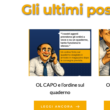
Gli ultimi po
OL CAPO e l’ordine sul
O
quaderno
LEGGI ANCORA