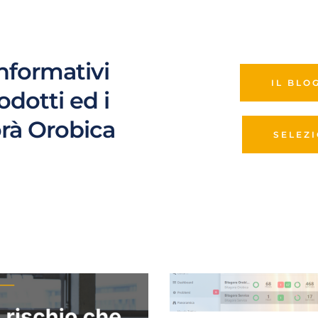
informativi 
IL BLO
rodotti ed i 
orà Orobica
SELEZ