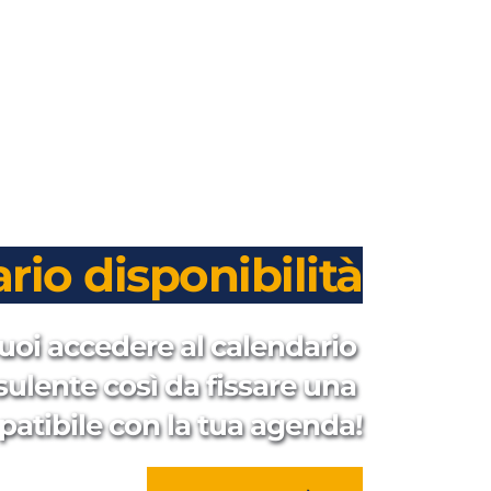
rio disponibilità
uoi accedere al calendario 
sulente così da fissare una 
patibile con la tua agenda!