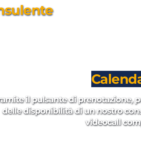
nsulente
Calenda
ramite il pulsante di prenotazione, p
delle disponibilità di un nostro con
videocall com