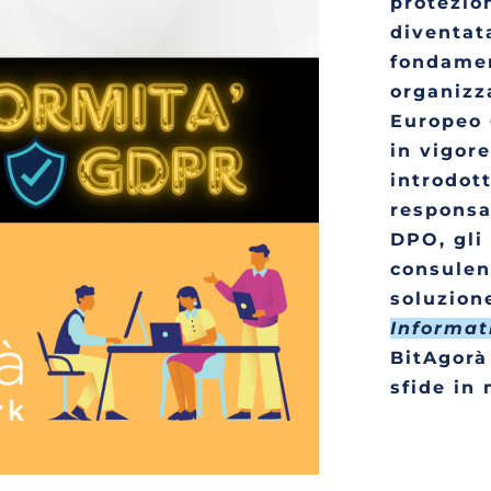
protezion
diventata
fondamen
organizz
Europeo 
in vigore
introdott
responsab
DPO, gli 
consulent
soluzion
Informat
BitAgorà 
sfide in