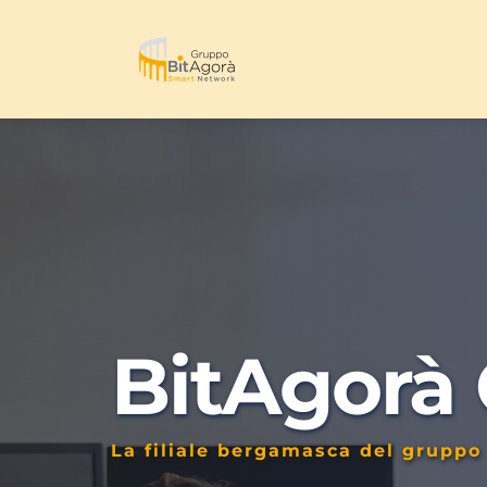
BitAgorà
La filiale bergamasca del gruppo