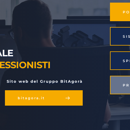
S
LE 
S
ESSIONISTI
 Sito web del Gruppo BitAgorà
P
bitagora.it