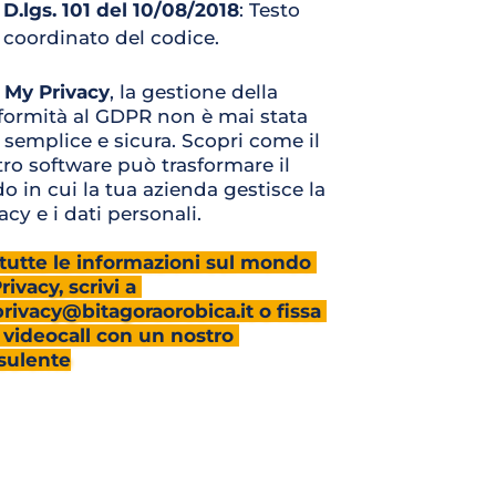
D.lgs. 101 del 10/08/2018
: Testo 
coordinato del codice.
 
My Privacy
, la gestione della 
ormità al GDPR non è mai stata 
 semplice e sicura. Scopri come il 
ro software può trasformare il 
 in cui la tua azienda gestisce la 
acy e i dati personali.
tutte le informazioni sul mondo 
ivacy, scrivi a 
ivacy@bitagoraorobica.it o fissa 
videocall con un nostro 
sulente