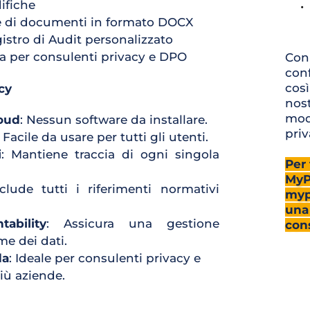
ifiche
e di documenti in formato DOCX
stro di Audit personalizzato
a per consulenti privacy e DPO
Con
conf
così
cy
nost
modo
oud
: Nessun software da installare.
priv
: Facile da usare per tutti gli utenti.
i
: Mantiene traccia di ogni singola 
Per 
MyPr
nclude tutti i riferimenti normativi 
mypr
una 
ability
: Assicura una gestione 
con
e dei dati.
da
: Ideale per consulenti privacy e 
iù aziende.