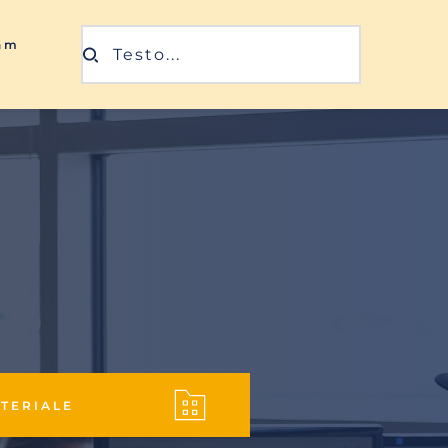
ram
Testo...
ATERIALE