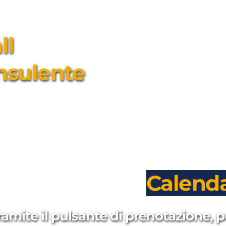
l 
nsulente
Calenda
ramite il pulsante di prenotazione, p