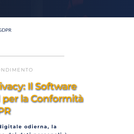
l GDPR
ONDIMENTO
vacy: Il Software 
 per la Conformità 
PR
digitale odierna, la 