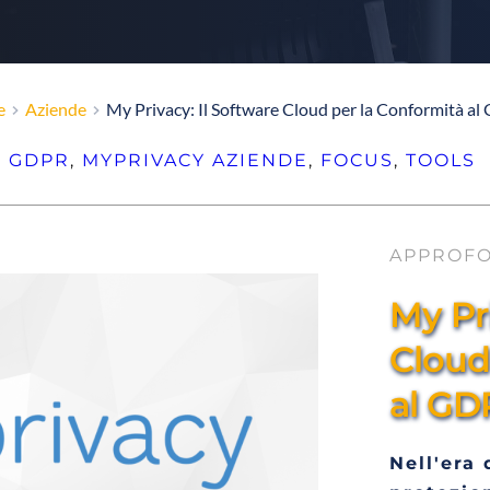
e
Aziende
My Privacy: Il Software Cloud per la Conformità a
GDPR
, 
MYPRIVACY
AZIENDE
, 
FOCUS
, 
TOOLS
APPROF
My Pri
Cloud
al GD
Nell'era 