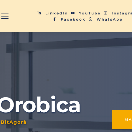
LinkedIn
YouTube
Instag
Facebook
WhatsApp
 Orobica
M
 BitAgorà