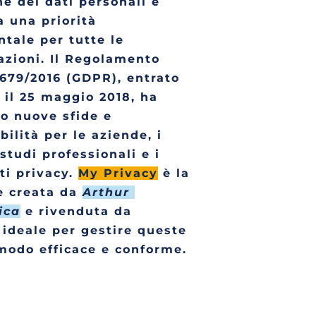
e dei dati personali è 
 una priorità 
tale per tutte le 
azioni. Il Regolamento 
679/2016 (GDPR), entrato 
 il 25 maggio 2018, ha 
o nuove sfide e 
ilità per le aziende, i 
studi professionali e i 
i privacy. 
My Privacy
 è la 
e creata da 
Arthur 
ica
 e rivenduta da 
ideale per gestire queste 
 modo efficace e conforme.