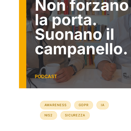
AWARENESS
GDPR
IA
NIS2
SICUREZZA