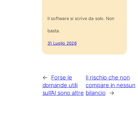
Il software si scrive da solo. Non
basta.
31 Luglio 2026
←
Forse le
Il rischio che non
domande utili
compare in nessun
sull’AI sono altre
bilancio
→