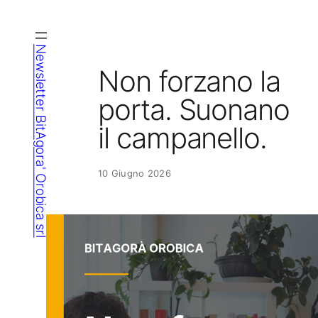
Vai
al
contenuto
Newsletter BitAgora' Orobica srl
Non forzano la
porta. Suonano
il campanello.
10 Giugno 2026