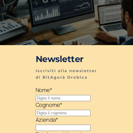
Newsletter
Iscriviti alla newsletter 
di BitAgorà Orobica
Nome
*
Cognome
*
Azienda
*