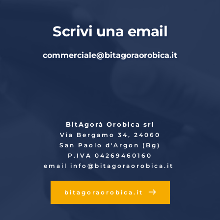
Scrivi una email
commerciale
@bitagoraorobica.it
BitAgorà Orobica srl
Via Bergamo 34, 24060
San Paolo d'Argon (Bg)
P.IVA 04269460160
email info
@bitagoraorobica.it
bitagoraorobica.it