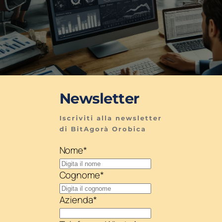
Newsletter
Iscriviti alla newsletter 
di BitAgorà Orobica
Nome
*
Cognome
*
Azienda
*