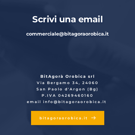
Scrivi una email
commerciale
@bitagoraorobica.it
BitAgorà Orobica srl
Via Bergamo 34, 24060
San Paolo d'Argon (Bg)
P.IVA 04269460160
email info
@bitagoraorobica.it
bitagoraorobica.it