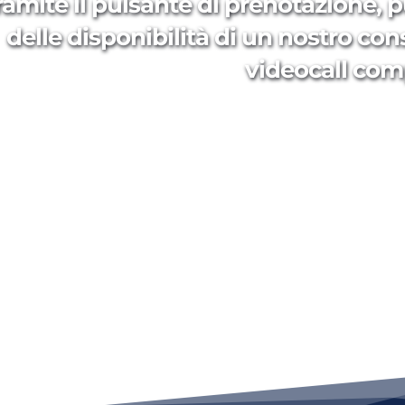
ramite il pulsante di prenotazione, p
delle disponibilità di un nostro con
videocall com