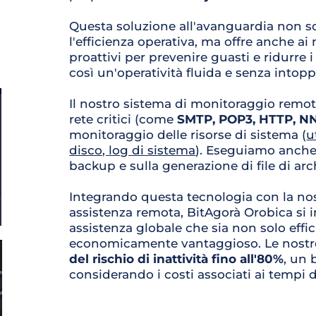
Questa soluzione all'avanguardia non so
l'efficienza operativa, ma offre anche ai n
proattivi per prevenire guasti e ridurre i
così un'operatività fluida e senza intopp
Il nostro sistema di monitoraggio remoto 
rete critici (come 
SMTP, POP3, HTTP, NN
monitoraggio delle 
risorse di sistema (
u
disco, log di sistema
). Eseguiamo anche v
backup e sulla generazione di file di arc
Integrando questa tecnologia con la nos
assistenza remota, BitAgorà Orobica si im
assistenza globale che sia non solo effi
economicamente vantaggioso. Le nostre 
del rischio di inattività fino all'80%
, un 
considerando i costi associati ai tempi 