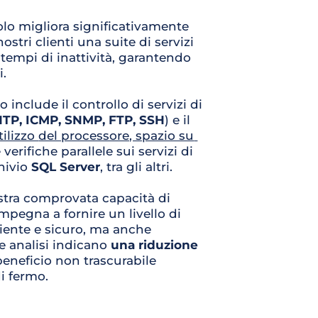
lo migliora significativamente 
ostri clienti una suite di servizi 
 tempi di inattività, garantendo 
i.
include il controllo di servizi di 
TP, 
ICMP, SNMP, FTP, SSH
) e il 
tilizzo 
del processore, spazio su 
erifiche parallele sui servizi di 
hivio 
SQL 
Server
, tra gli altri.
tra comprovata capacità di 
pegna a fornire un livello di 
ciente e sicuro, ma anche 
analisi indicano 
una riduzione 
beneficio non 
trascurabile 
di fermo
. 