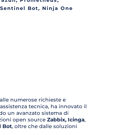
Wazuh, Prometheus, 
 Sentinel Bot, Ninja One
 alle numerose 
richieste e 
ssistenza tecnica, ha innovato il 
proprio approccio di servizio, sviluppando un avanzato sistema di 
zioni open source 
Zabbix, Icinga
, 
l Bot
, oltre che dalle soluzioni 