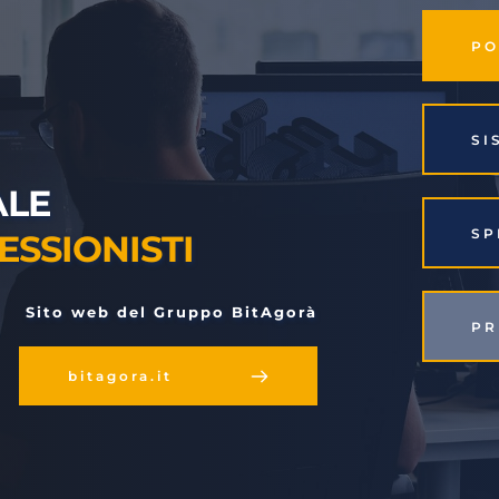
S
LE 
S
ESSIONISTI
 Sito web del Gruppo BitAgorà
P
bitagora.it