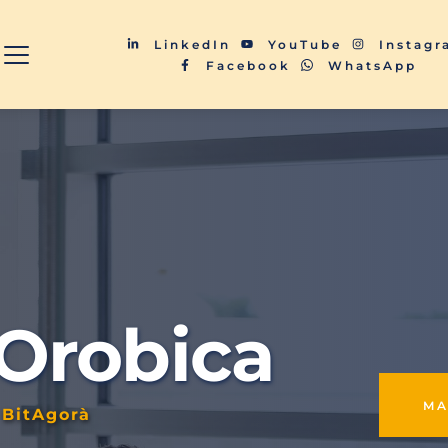
LinkedIn
YouTube
Instag
Facebook
WhatsApp
 Orobica
M
 BitAgorà