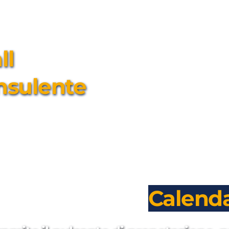
l 
nsulente
Calenda