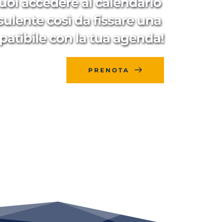
uoi accedere al calendario 
sulente così da fissare una 
patibile con la tua agenda!
PRENOTA