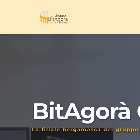
BitAgorà
La filiale bergamasca del gruppo