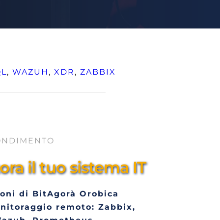
QL
, 
WAZUH
, 
XDR
, 
ZABBIX
ONDIMENTO
ra il tuo sistema IT
oni di BitAgorà Orobica 
nitoraggio remoto: Zabbix, 