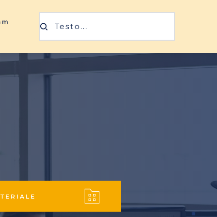
ram
Testo...
ATERIALE