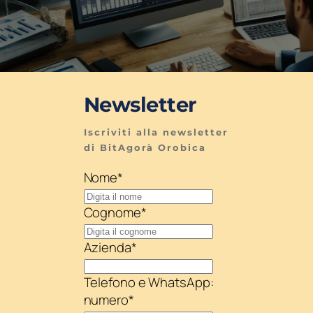
Newsletter
Iscriviti alla newsletter 
di BitAgorà Orobica
Nome
*
Cognome
*
Azienda
*
Telefono e WhatsApp:
numero
*