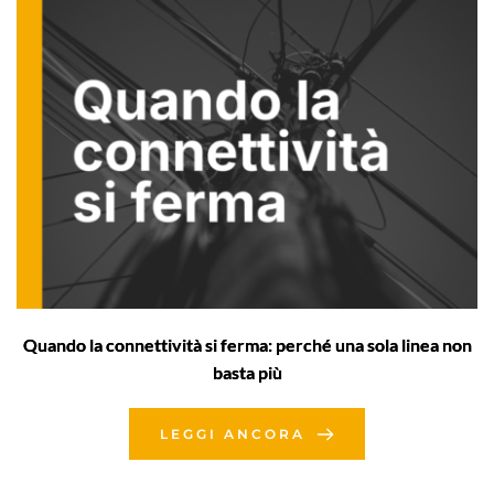
Quando la connettività si ferma: perché una sola linea non
basta più
LEGGI ANCORA