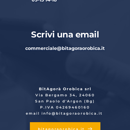
Scrivi una email
commerciale
@bitagoraorobica.it
BitAgorà Orobica srl
Via Bergamo 34, 24060
San Paolo d'Argon (Bg)
P.IVA 04269460160
email info
@bitagoraorobica.it
bitagoraorobica.it