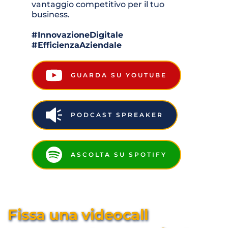
vantaggio competitivo per il tuo 
business.
#InnovazioneDigitale 
#EfficienzaAziendale
GUARDA SU YOUTUBE
PODCAST SPREAKER
ASCOLTA SU SPOTIFY
Fissa una videocall 