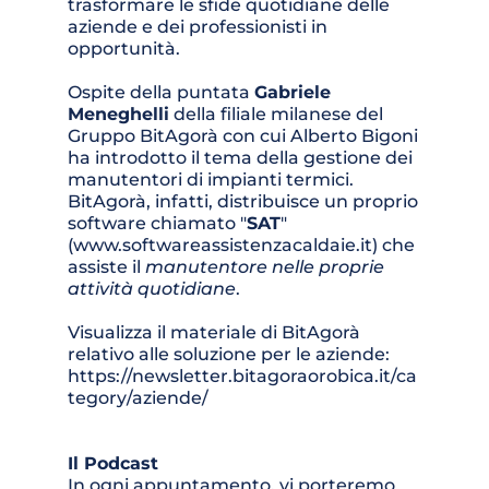
trasformare le sfide quotidiane delle 
aziende e dei professionisti in 
opportunità.
Ospite della puntata 
Gabriele 
Meneghelli
 della filiale milanese del 
Gruppo BitAgorà con cui Alberto Bigoni 
ha introdotto il tema della gestione dei 
manutentori di impianti termici. 
BitAgorà, infatti, distribuisce un proprio 
software chiamato "
SAT
" 
(
www.softwareassistenzacaldaie.it
) che 
assiste il 
manutentore nelle proprie 
attività quotidiane
.
Visualizza il materiale di BitAgorà 
relativo alle soluzione per le aziende: 
https://newsletter.bitagoraorobica.it/ca
tegory/aziende/ 
Il Podcast 
In ogni appuntamento, vi porteremo 