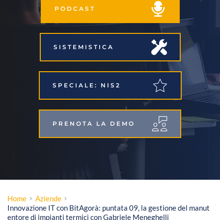
PODCAST
SISTEMISTICA
SPECIALE: NIS2
PRENOTA LA DEMO
Home
Aziende
Innovazione IT con BitAgorà: puntata 09, la gestione del manut
entore di impianti termici con Gabriele Meneghelli