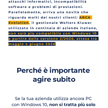
attacchi informatici, incompatibilità 
software e problemi di prestazioni. 
Parallelamente, arriva una novità che 
riguarda molti dei nostri clienti: 
ARCA 
Evolution
, il gestionale Wolters Kluwer 
utilizzato in centinaia di aziende italiane, 
non sarà più compatibile con Windows 10 
a partire dalla versione 2/2026, attesa tra 
maggio e giugno 2026
.
Perché è importante 
agire subito
Se la tua azienda utilizza ancora PC 
con Windows 10, 
non si tratta più solo 