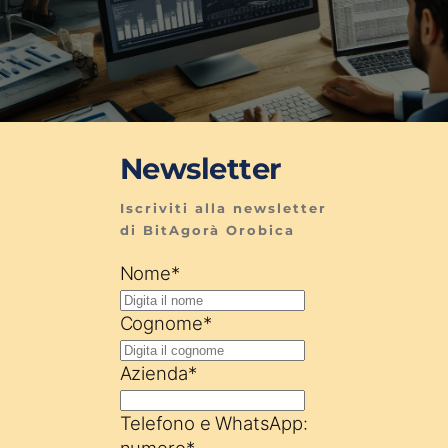
Newsletter
Iscriviti alla newsletter 
di BitAgorà Orobica
Nome
*
Cognome
*
Azienda
*
Telefono e WhatsApp:
numero
*