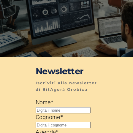
Newsletter
Iscriviti alla newsletter 
di BitAgorà Orobica
Nome
*
Cognome
*
Azienda
*