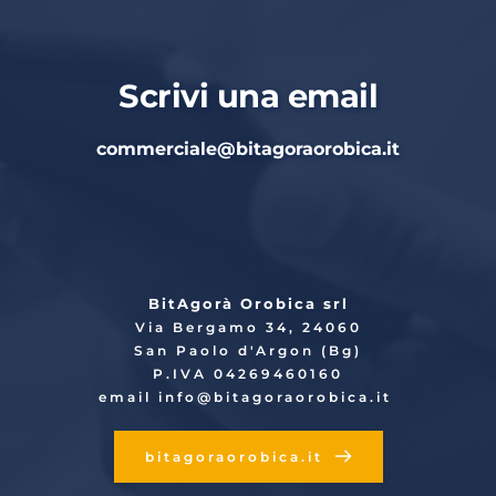
Scrivi una email
commerciale
@bitagoraorobica.it
BitAgorà Orobica srl
Via Bergamo 34, 24060
San Paolo d'Argon (Bg)
P.IVA 04269460160
email info
@bitagoraorobica.it
bitagoraorobica.it