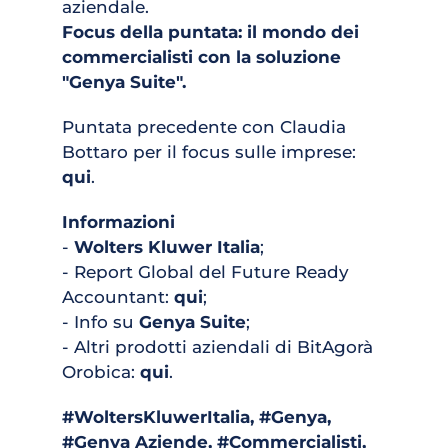
aziendale. 
Focus della puntata: il mondo dei 
commercialisti con la soluzione 
"Genya Suite".
Puntata precedente con Claudia 
Bottaro per il focus sulle imprese: 
qui
. 
Informazioni
- 
Wolters Kluwer Italia
;
- Report Global del Future Ready 
Accountant: 
qui
;
- Info su 
Genya Suite
; 
- Altri prodotti aziendali di BitAgorà 
Orobica: 
qui
.
#
WoltersKluwerItalia, #Genya, 
#Genya Aziende, #Commercialisti, 