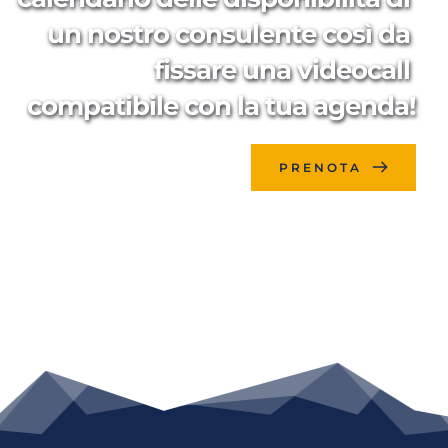
un nostro consulente così da 
fissare una videocall 
compatibile con la tua agenda!
PRENOTA