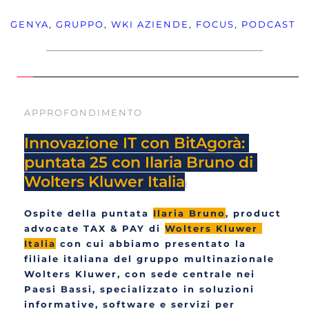
GENYA
, 
GRUPPO
, 
WKI
AZIENDE
, 
FOCUS
, 
PODCAST
APPROFONDIMENTO
Innovazione IT con BitAgorà: 
puntata 25 con Ilaria Bruno di 
Wolters Kluwer Italia
Ospite della puntata 
Ilaria Bruno
, product 
advocate TAX & PAY di 
Wolters Kluwer 
Italia
 con cui abbiamo presentato la 
filiale italiana del gruppo multinazionale 
Wolters Kluwer, con sede centrale nei 
Paesi Bassi, specializzato in soluzioni 
informative, software e servizi per 