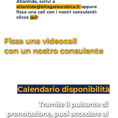
Atlantide, scrivi a 
atlantide@bitagoraorobica.it 
oppure 
fissa una call con i nostri consulenti: 
clicca 
qui
!
Fissa una videocall 
con un nostro consulente
Calendario disponibilità
Tramite il pulsante di 
prenotazione, puoi accedere al 