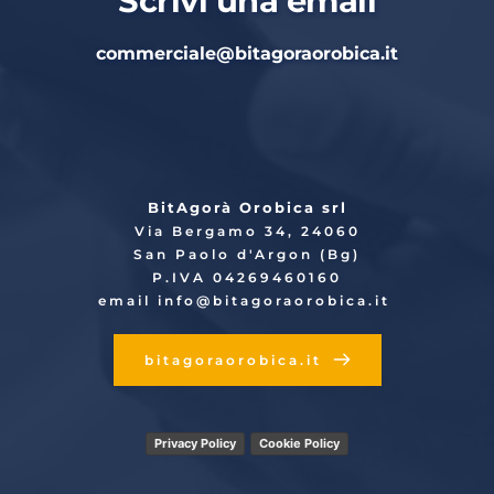
Scrivi una email
commerciale
@bitagoraorobica.it
BitAgorà Orobica srl
Via Bergamo 34, 24060
San Paolo d'Argon (Bg)
P.IVA 04269460160
email info
@bitagoraorobica.it
bitagoraorobica.it
Privacy Policy
Cookie Policy