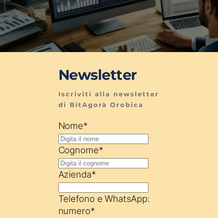
Newsletter
Iscriviti alla newsletter 
di BitAgorà Orobica
Nome
*
Cognome
*
Azienda
*
Telefono e WhatsApp:
numero
*