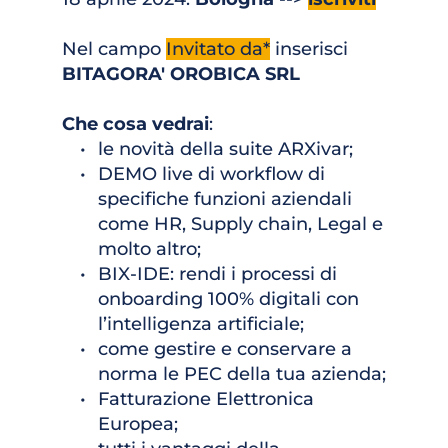
Nel campo 
Invitato da*
 inserisci 
BITAGORA' OROBICA SRL
Che cosa vedrai
:
le novità della suite ARXivar;
DEMO live di workflow di 
specifiche funzioni aziendali 
come HR, Supply chain, Legal e 
molto altro;
BIX-IDE: rendi i processi di 
onboarding 100% digitali con 
l’intelligenza artificiale;
come gestire e conservare a 
norma le PEC della tua azienda;
Fatturazione Elettronica 
Europea;