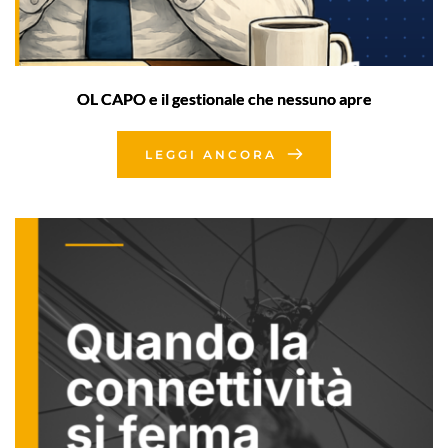
OL CAPO e il gestionale che nessuno apre
LEGGI ANCORA